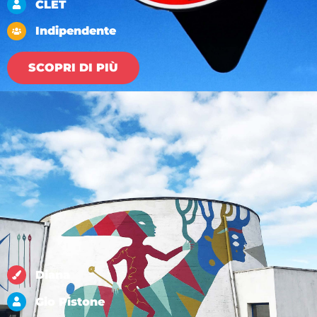
CLET
Indipendente
SCOPRI DI PIÙ
Diana
Gio Pistone