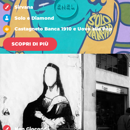
Sirvana
Solo e Diamond
Castagneto Banca 1910 e Uovo alla Pop
SCOPRI DI PIÙ
Non Gioconda