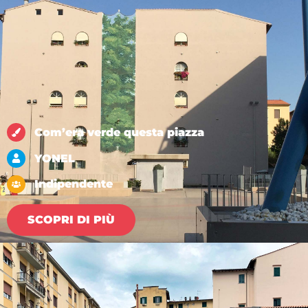
Com’era verde questa piazza
YONEL
Indipendente
SCOPRI DI PIÙ