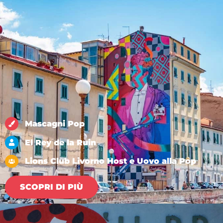
Mascagni Pop
El Rey de la Ruin
Lions Club Livorno Host e Uovo alla Pop
SCOPRI DI PIÙ