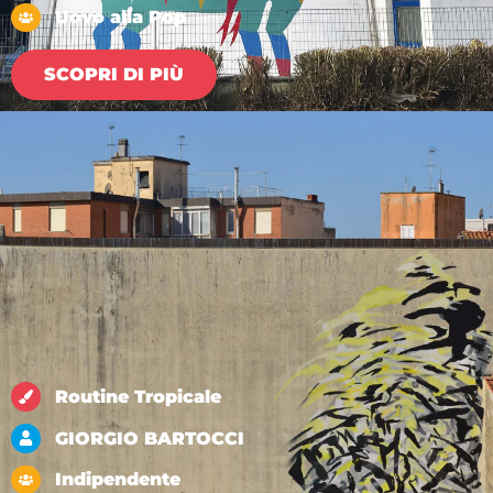
Uovo alla Pop
SCOPRI DI PIÙ
Routine Tropicale
GIORGIO BARTOCCI
Indipendente