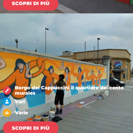
SCOPRI DI PIÙ
Borgo dei Cappuccini il quartiere dei cento
murales
Vari
Varie
SCOPRI DI PIÙ